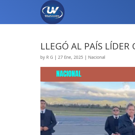
LLEGÓ AL PAÍS LÍDE
by
R G
|
27 Ene, 2025
|
Nacional