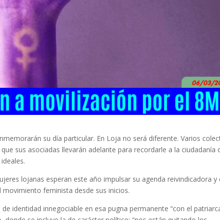
emorarán su día particular. En Loja no será diferente. Varios colec
 que sus asociadas llevarán adelante para recordarle a la ciudadanía 
 ideales.
 mujeres lojanas esperan este año impulsar su agenda reivindicadora y
l movimiento feminista desde sus inicios.
to de identidad innegociable en esa pugna permanente “con el patriar
o, donde se incluye la de carácter político; “nos están quitando los