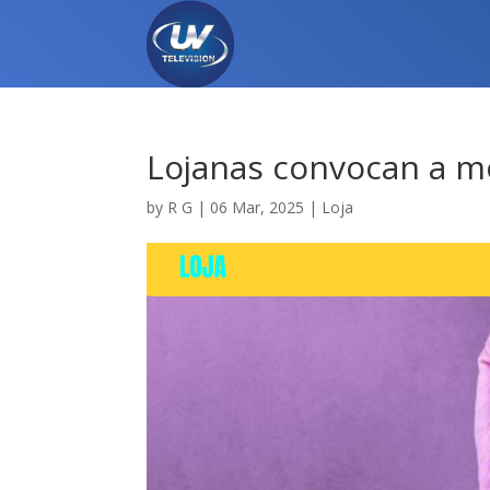
Lojanas convocan a mo
by
R G
|
06 Mar, 2025
|
Loja