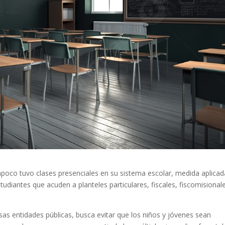
poco tuvo clases presenciales en su sistema escolar, medida aplicad
studiantes que acuden a planteles particulares, fiscales, fiscomisional
rsas entidades públicas, busca evitar que los niños y jóvenes sean