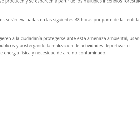
e producen y se esparcen a partir de los múltiples incendios forestal
s serán evaluadas en las siguientes 48 horas por parte de las entid
ieren a la ciudadanía protegerse ante esta amenaza ambiental, usa
úblicos y postergando la realización de actividades deportivas o
e energía física y necesidad de aire no contaminado.