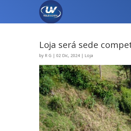
Loja será sede compete
by
R G
|
02 Dic, 2024
|
Loja