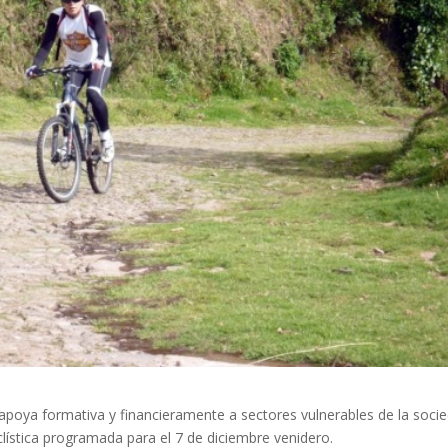
apoya formativa y financieramente a sectores vulnerables de la soci
lística programada para el 7 de diciembre venidero.