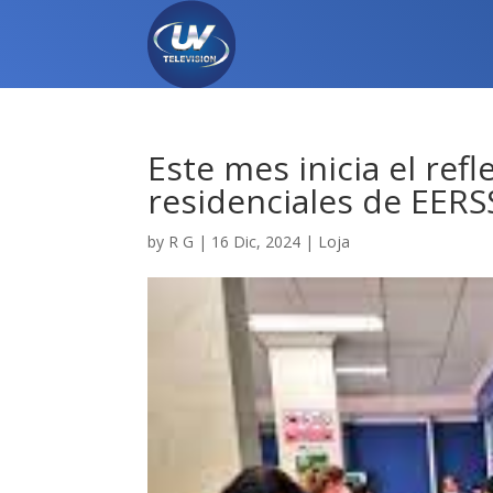
Este mes inicia el ref
residenciales de EERS
by
R G
|
16 Dic, 2024
|
Loja